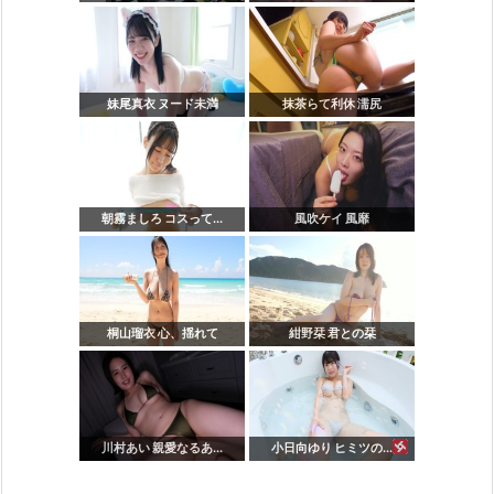
妹尾真衣 ヌード未満
抹茶らて利休 濡尻
朝霧ましろ コスって...
風吹ケイ 風靡
桐山瑠衣 心、揺れて
紺野栞 君との栞
川村あい 親愛なるあ...
小日向ゆり ヒミツの...