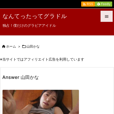

Feedly
RSS
なんてったってグラドル

独占！僕だけのグラビアアイドル

メニュ

サイド

ホーム
>

山田かな

前へ
※当サイトではアフィリエイト広告を利用しています

次へ
Answer 山田かな

検索