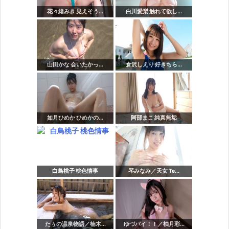
花々緒みき 見えそう...
白川愛梨 触れて欲し...
山田かな 会いたかっ...
倉沢しえり 好きちら...
如月ひめか ひめかの...
阿部まこ 純真無垢
白鳥桃子 桃色情事
琴みなみ／天女 Te...
たぅの温泉物語／楠木...
ゆづパイ！！／柚月彩...