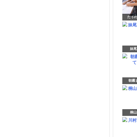
たぅの
妹尾
朝霧ま
桐山