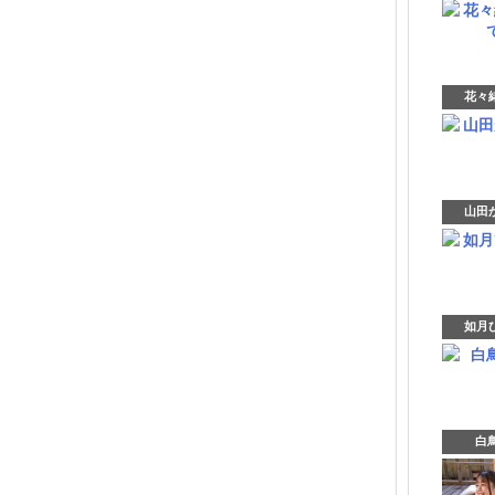
花々緒
山田か
如月ひ
白