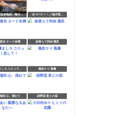
温泉物語／楠木...
ゆづパイ！！／柚月彩...
真衣 ヌード未満
抹茶らて利休 濡尻
しろ コスって...
風吹ケイ 風靡
瑠衣 心、揺れて
紺野栞 君との栞