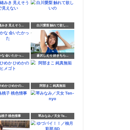
みき 見えそう...
白川愛梨 触れて欲し...
な 会いたかっ...
倉沢しえり 好きちら...
めか ひめかの...
阿部まこ 純真無垢
鳥桃子 桃色情事
琴みなみ／天女 Te...