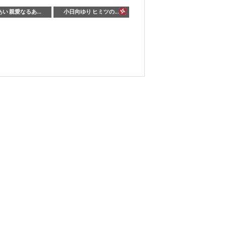
い 親愛なるあ...
小日向ゆり ヒミツの...