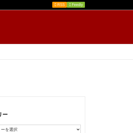

RSS
Feedly
リー