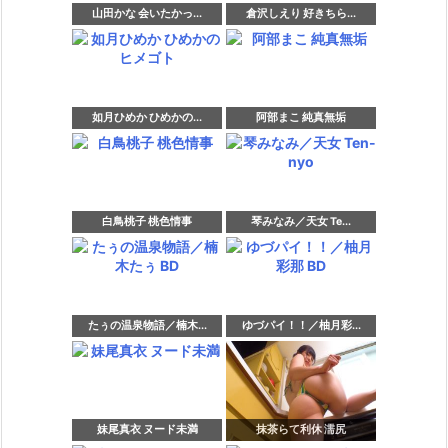
山田かな 会いたかっ...
倉沢しえり 好きちら...
如月ひめか ひめかの...
阿部まこ 純真無垢
白鳥桃子 桃色情事
琴みなみ／天女 Te...
たぅの温泉物語／楠木...
ゆづパイ！！／柚月彩...
妹尾真衣 ヌード未満
抹茶らて利休 濡尻