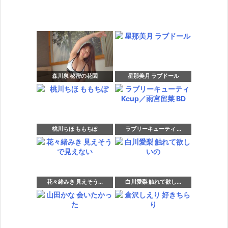
森川泉 秘密の花園
星那美月 ラブドール
桃川ちほ ももちぽ
ラブリーキューティ ...
花々緒みき 見えそう...
白川愛梨 触れて欲し...