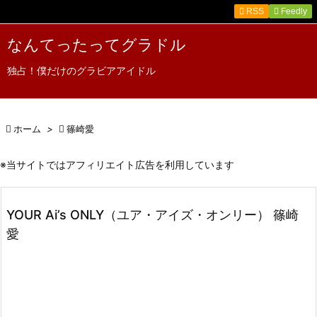

RSS
Feedly

メニュ
なんてったってグラドル

独占！僕だけのグラビアアイドル
サイド

前へ

ホーム
>

篠崎愛

次へ
※当サイトではアフィリエイト広告を利用しています

検索
YOUR Ai’s ONLY（ユア・アイズ・オンリー） 篠崎
愛