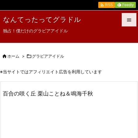

Feedly
RSS
なんてったってグラドル

独占！僕だけのグラビアアイドル

メニュ

サイド

ホーム
>

グラビアアイドル

前へ
※当サイトではアフィリエイト広告を利用しています

次へ
百合の咲く丘 栗山ことね＆鳴海千秋

検索