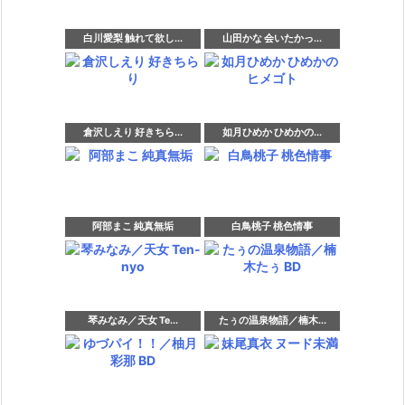
白川愛梨 触れて欲し...
山田かな 会いたかっ...
倉沢しえり 好きちら...
如月ひめか ひめかの...
阿部まこ 純真無垢
白鳥桃子 桃色情事
琴みなみ／天女 Te...
たぅの温泉物語／楠木...