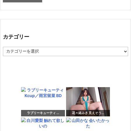
カテゴリー
カ
テ
ゴ
リ
ー
ラブリーキューティ ...
花々緒みき 見えそう...