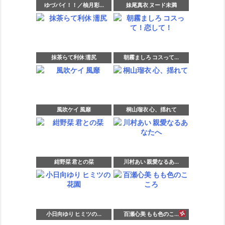
ゆづパイ！！／柚月彩...
妹尾真衣 ヌード未満
抹茶らて利休 濡尻
朝霧ましろ コスって...
風吹ケイ 風靡
桐山瑠衣 心、揺れて
紺野栞 君との栞
川村あい 親愛なるあ...
小日向ゆり ヒミツの...
百瀬心美 もも色のこ...