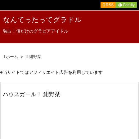

RSS
Feedly

メニュ
なんてったってグラドル

独占！僕だけのグラビアアイドル
サイド

前へ

ホーム
>

紺野栞

次へ
※当サイトではアフィリエイト広告を利用しています

検索
ハウスガール！ 紺野栞