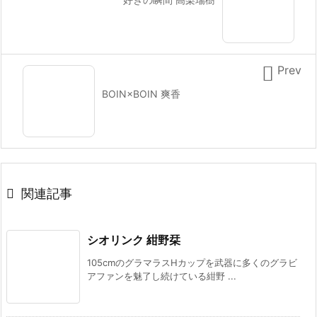

Prev
BOIN×BOIN 爽香

関連記事
シオリンク 紺野栞
105cmのグラマラスHカップを武器に多くのグラビ
アファンを魅了し続けている紺野 ...