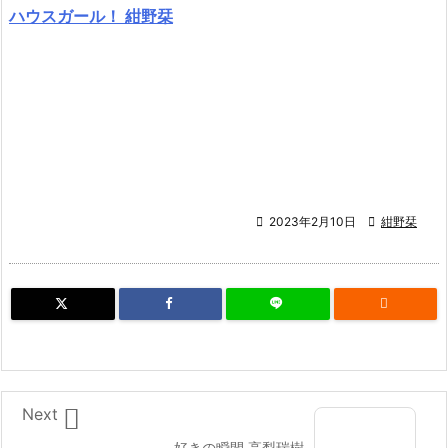
ハウスガール！ 紺野栞

2023年2月10日

紺野栞


Next
好きの瞬間 高梨瑞樹