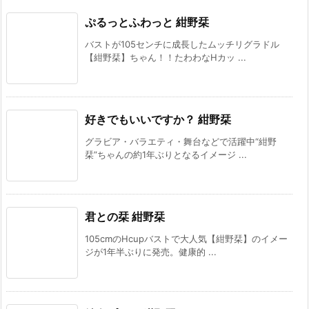
ぷるっとふわっと 紺野栞
バストが105センチに成長したムッチリグラドル
【紺野栞】ちゃん！！たわわなHカッ ...
好きでもいいですか？ 紺野栞
グラビア・バラエティ・舞台などで活躍中“紺野
栞”ちゃんの約1年ぶりとなるイメージ ...
君との栞 紺野栞
105cmのHcupバストで大人気【紺野栞】のイメー
ジが1年半ぶりに発売。健康的 ...