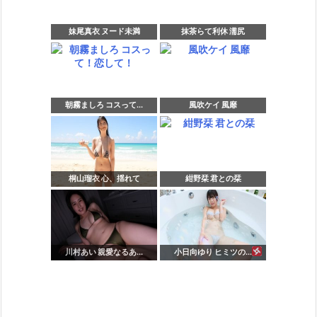
妹尾真衣 ヌード未満
抹茶らて利休 濡尻
朝霧ましろ コスって...
風吹ケイ 風靡
桐山瑠衣 心、揺れて
紺野栞 君との栞
川村あい 親愛なるあ...
小日向ゆり ヒミツの...