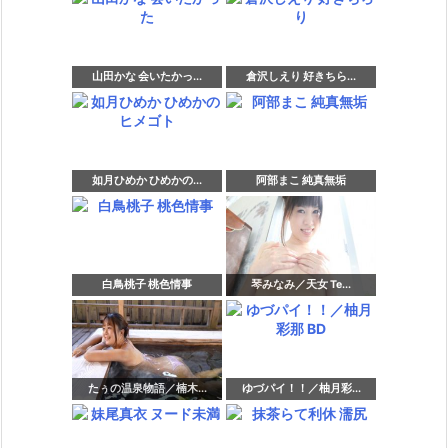
山田かな 会いたかっ...
倉沢しえり 好きちら...
如月ひめか ひめかの...
阿部まこ 純真無垢
白鳥桃子 桃色情事
琴みなみ／天女 Te...
たぅの温泉物語／楠木...
ゆづパイ！！／柚月彩...