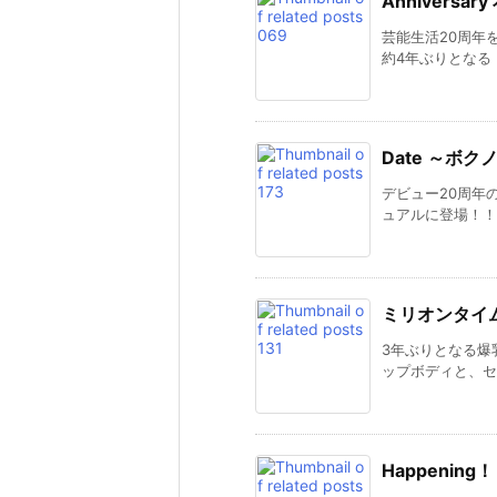
Anniversar
芸能生活20周年
約4年ぶりとなる .
Date ～ボ
デビュー20周年
ュアルに登場！！J 
ミリオンタイ
3年ぶりとなる爆
ップボディと、セ .
Happening