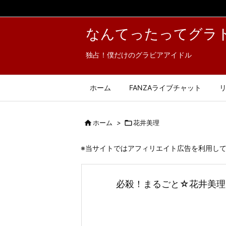
なんてったってグラ
独占！僕だけのグラビアアイドル
ホーム
FANZAライブチャット

ホーム
>

花井美理
※当サイトではアフィリエイト広告を利用し
必殺！まるごと☆花井美理 CO