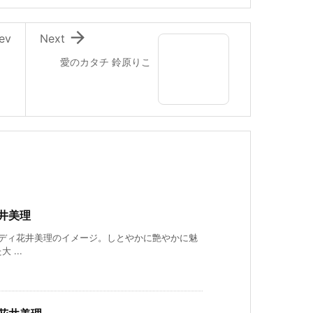

ev
Next
愛のカタチ 鈴原りこ
井美理
ディ花井美理のイメージ。しとやかに艶やかに魅
 ...