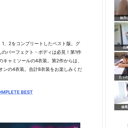
如月ひ
1、2をコンプリートしたベスト版。グ
白
んのパーフェクト・ボディは必見！第1作
のキャミソールの4衣装。第2作からは、
オンの4衣装。合計8衣装をお楽しみくだ
たぅの
LETE BEST
妹尾