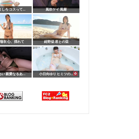
しろ コスって...
風吹ケイ 風靡
瑠衣 心、揺れて
紺野栞 君との栞
い 親愛なるあ...
小日向ゆり ヒミツの...