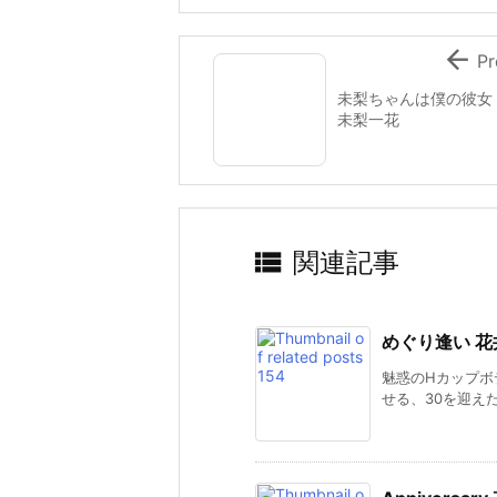

Pr
未梨ちゃんは僕の彼女
未梨一花

関連記事
めぐり逢い 花
魅惑のHカップボ
せる、30を迎えた大