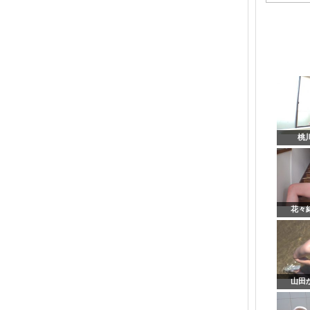
ゴ
リ
ー
桃
花々緒
山田か