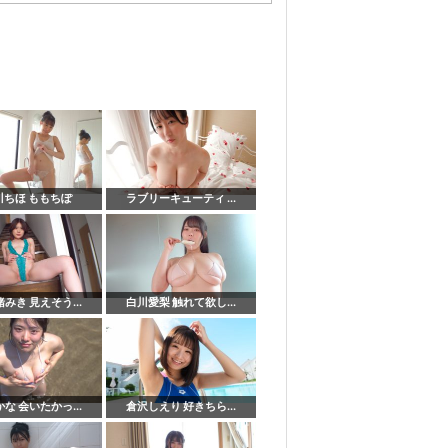
川ちほ ももちぽ
ラブリーキューティ ...
みき 見えそう...
白川愛梨 触れて欲し...
な 会いたかっ...
倉沢しえり 好きちら...