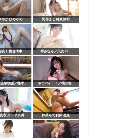
めか ひめかの...
阿部まこ 純真無垢
鳥桃子 桃色情事
琴みなみ／天女 Te...
温泉物語／楠木...
ゆづパイ！！／柚月彩...
真衣 ヌード未満
抹茶らて利休 濡尻