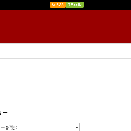

Feedly
RSS
リー