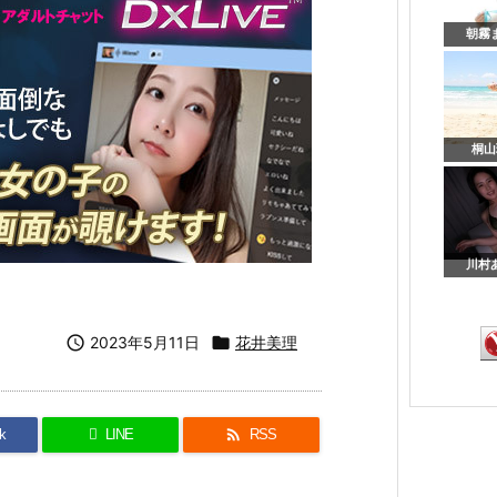
朝霧ま
桐山
川村あ

2023年5月11日

花井美理

k
LINE
RSS