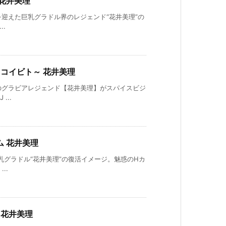
y 花井美理
を迎えた巨乳グラドル界のレジェンド“花井美理”の
..
クノコイビト～ 花井美理
のグラビアレジェンド【花井美理】がスパイスビジ
...
ム 花井美理
乳グラドル“花井美理”の復活イメージ。魅惑のHカ
..
！ 花井美理