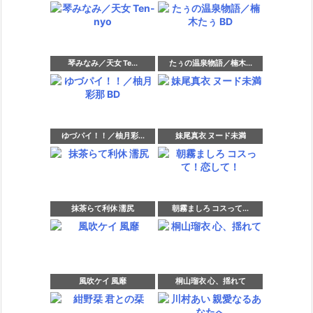
琴みなみ／天女 Te...
たぅの温泉物語／楠木...
ゆづパイ！！／柚月彩...
妹尾真衣 ヌード未満
抹茶らて利休 濡尻
朝霧ましろ コスって...
風吹ケイ 風靡
桐山瑠衣 心、揺れて