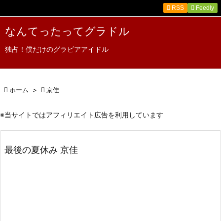

RSS
Feedly

メニュ
なんてったってグラドル

独占！僕だけのグラビアアイドル
サイド

前へ

ホーム
>

京佳

次へ
※当サイトではアフィリエイト広告を利用しています

検索
最後の夏休み 京佳