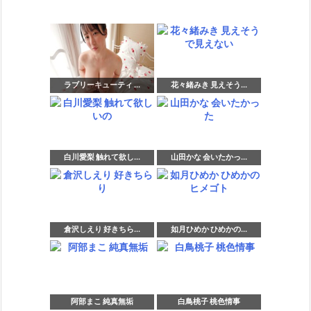
ラブリーキューティ ...
花々緒みき 見えそう...
白川愛梨 触れて欲し...
山田かな 会いたかっ...
倉沢しえり 好きちら...
如月ひめか ひめかの...
阿部まこ 純真無垢
白鳥桃子 桃色情事