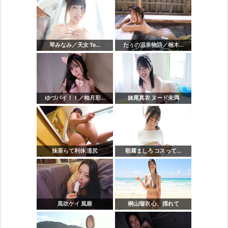
琴みなみ／天女 Te...
たぅの温泉物語／楠木...
ゆづパイ！！／柚月彩...
妹尾真衣 ヌード未満
抹茶らて利休 濡尻
朝霧ましろ コスって...
風吹ケイ 風靡
桐山瑠衣 心、揺れて