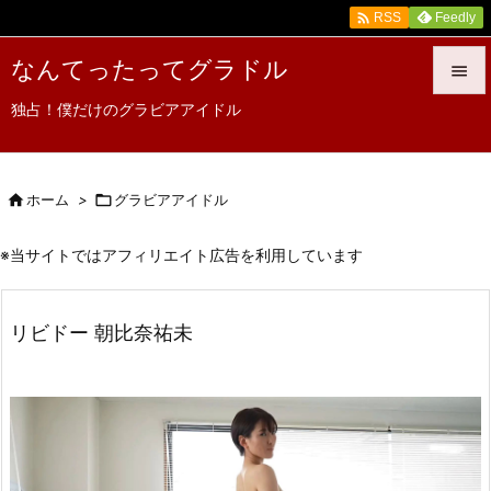

Feedly
RSS
なんてったってグラドル

独占！僕だけのグラビアアイドル

メニュ

サイド

ホーム
>

グラビアアイドル

前へ
※当サイトではアフィリエイト広告を利用しています

次へ
リビドー 朝比奈祐未

検索