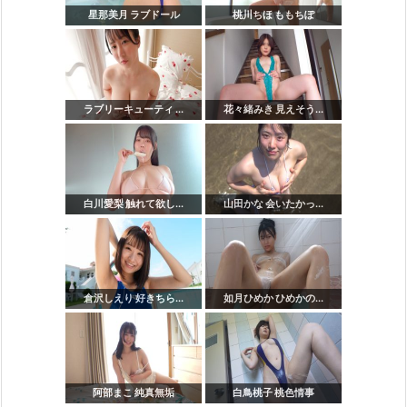
星那美月 ラブドール
桃川ちほ ももちぽ
ラブリーキューティ ...
花々緒みき 見えそう...
白川愛梨 触れて欲し...
山田かな 会いたかっ...
倉沢しえり 好きちら...
如月ひめか ひめかの...
阿部まこ 純真無垢
白鳥桃子 桃色情事