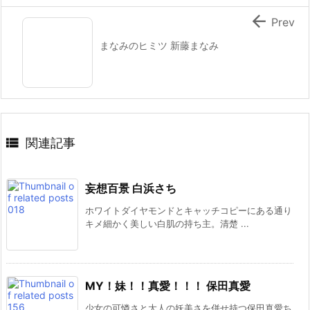

Prev
まなみのヒミツ 新藤まなみ

関連記事
妄想百景 白浜さち
ホワイトダイヤモンドとキャッチコピーにある通り
キメ細かく美しい白肌の持ち主。清楚 ...
MY！妹！！真愛！！！ 保田真愛
少女の可憐さと大人の妖美さを併せ持つ保田真愛ち