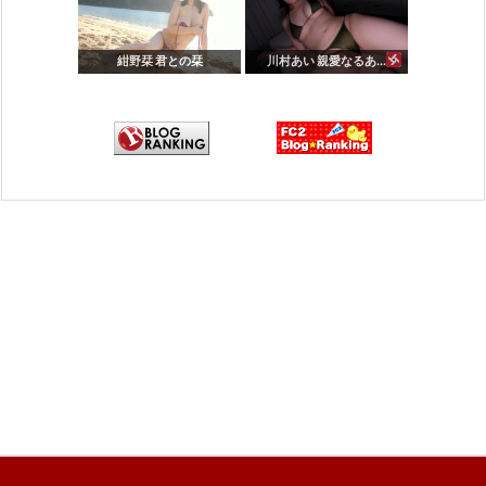
紺野栞 君との栞
川村あい 親愛なるあ...