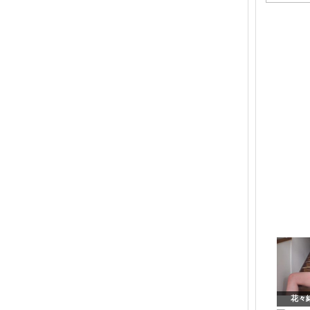
ゴ
リ
ー
花々緒