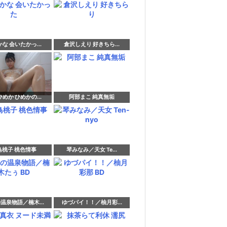
な 会いたかっ...
倉沢しえり 好きちら...
めか ひめかの...
阿部まこ 純真無垢
鳥桃子 桃色情事
琴みなみ／天女 Te...
温泉物語／楠木...
ゆづパイ！！／柚月彩...