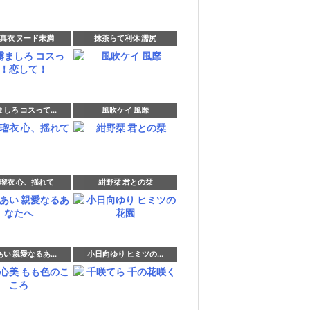
真衣 ヌード未満
抹茶らて利休 濡尻
しろ コスって...
風吹ケイ 風靡
瑠衣 心、揺れて
紺野栞 君との栞
い 親愛なるあ...
小日向ゆり ヒミツの...