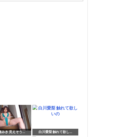
みき 見えそう...
白川愛梨 触れて欲し...