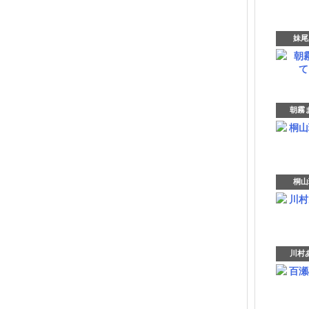
妹尾
朝霧ま
桐山
川村あ