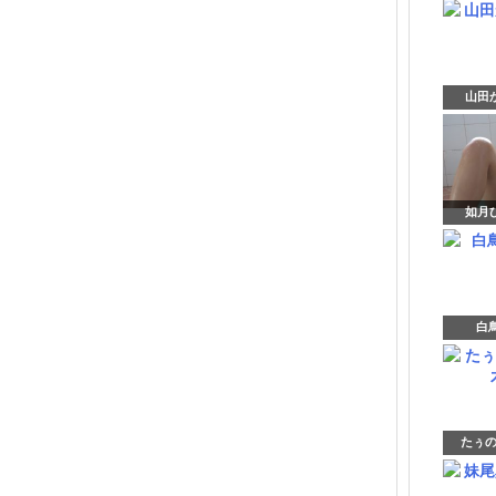
山田か
如月ひ
白
たぅの