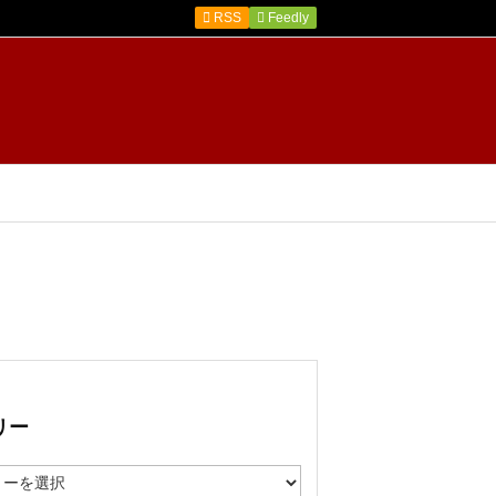

RSS
Feedly
リー